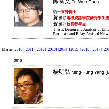
陳富文
Fu-Wen Chen
碩士
直升博士
賀
獲頒
電機資訊學院優秀學生
賀
獲頒
校長獎學金
Thesis: Design and Analysis of Effi
Broadcast and Relay-Assisted Ne
Master
[2010]
[2011]
[2012]
[2013]
[2014]
[2015]
[2016]
[2017]
[20
2010
楊明弘
Ming-Hung Yang (