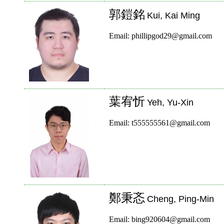
郭鎧銘
Kui, Kai Ming
Email: phillipgod29@gmail.com
葉宥忻
Yeh, Yu-Xin
Email: t555555561@gmail.com
鄭秉忞
Cheng, Ping-Min
Email: bing920604@gmail.com