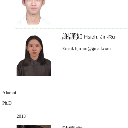
謝謹如
Hsieh, Jin-Ru
Email: hjrruru@gmail.com
Alumni
Ph.D
2013