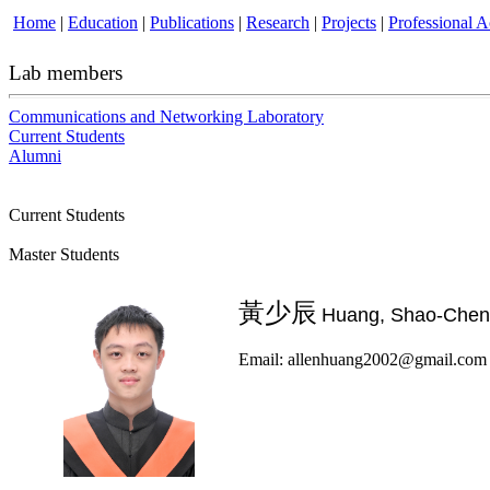
Home
|
Education
|
Publications
|
Research
|
Projects
|
Professional Ac
Lab members
Communications and Networking Laboratory
Current Students
Alumni
Current Students
Master Students
陳泳晗
黃少辰
Tan, Yong Han
Huang, Shao-Chen
Email: yhantan_107062162@gapp.n
Email: allenhuang2002@gmail.com