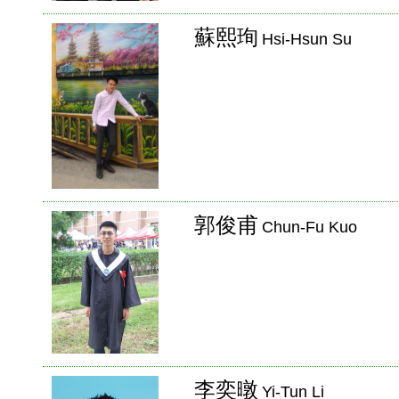
蘇熙珣
Hsi-Hsun Su
郭俊甫
Chun-Fu Kuo
李奕暾
Yi-Tun Li