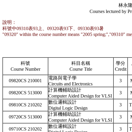
林永
Courses lectured b
說明：
科號中09310表93上、09320表93下、09330表93暑
"09320" within the course number means "2005 spring;","09310" mea
科號
科目名稱
學分
Course Number
Course Title
Credit
電路與電子學
09820CS 210001
3
Circuits and Electronics
計算機輔助設計
09820CS 513000
3
Computer Aided Design for VLSI
數位邏輯設計
09810CS 210202
3
T
Digital Logic Design
計算機輔助設計
09720CS 513000
3
Computer Aided Design for VLSI
數位邏輯設計
09710CS 210202
3
T